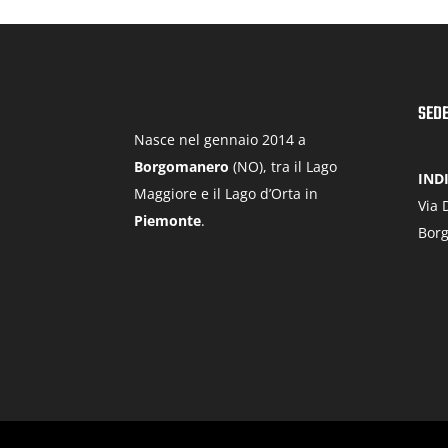
7,00€
SEDE
Nasce nel gennaio 2014 a
Borgomanero
(NO), tra il Lago
IND
Maggiore e il Lago d’Orta in
Via 
Piemonte
.
Bor