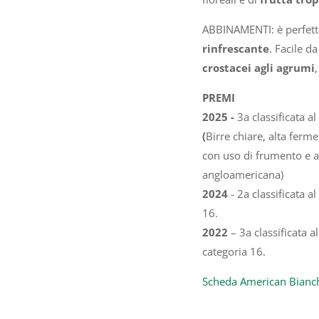
ABBINAMENTI: è perfet
rinfrescante
. Facile d
crostacei agli agrumi
PREMI
2025 -
3a classificata a
(
Birre chiare, alta ferm
con uso di frumento e alt
angloamericana)
2024
- 2a classificata a
16.
2022
– 3a classificata 
categoria 16.
Scheda American Bianc