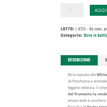
American
AGGI
Bianchina
quantità
LOTTO:
L 6725 - Da cons. p
Categoria:
Birre in botti
DESCRIZIONE
Birra ispirata alle
White
sé freschezza e aromatic
leggera velatura, il cor
del frumento la rende
amaro esile è una birra 
floreali e di
frutta trop