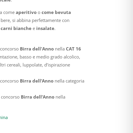
ta come
aperitivo
o
come bevuta
a bere, si abbina perfettamente con
,
carni bianche
e
insalate
.
l concorso
Birra dell'Anno
nella
CAT 16
entazione, basso e medio grado alcolico,
ri cereali, luppolate, d’ispirazione
l concorso
Birra dell’Anno
nella categoria
al concorso
Birra dell’Anno
nella
hina