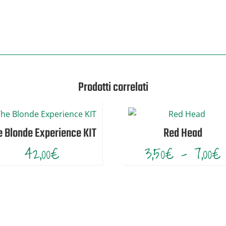
Prodotti correlati
e Blonde Experience KIT
Red Head
F
42,00
€
3,50
€
-
7,00
€
d
d