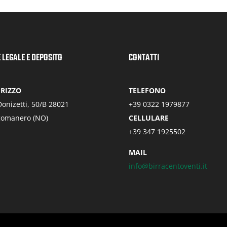
 LEGALE E DEPOSITO
CONTATTI
IRIZZO
TELEFONO
Donizetti, 50/B 28021
+39 0322 1979877
gomanero (NO)
CELLULARE
+39 347 1925502
MAIL
info@birracentoventi.it