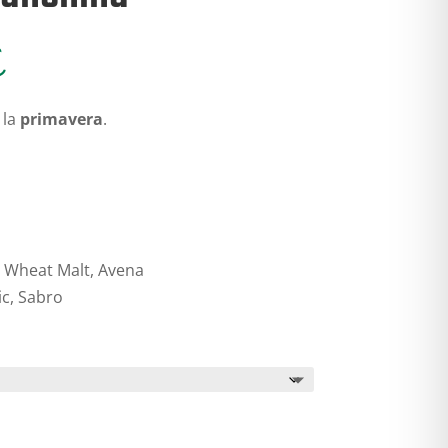
Fascia
€
di
prezzo:
 la
primavera
.
da
3,50€
a
7,00€
r, Wheat Malt, Avena
c, Sabro