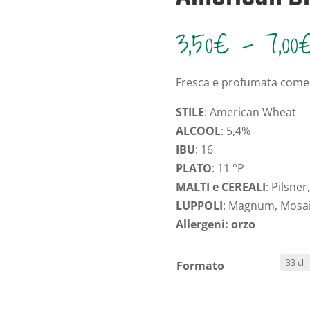
3,50
€
-
7,00
Fresca e profumata come
STILE
: American Wheat
ALCOOL
: 5,4%
IBU
: 16
PLATO
: 11 °P
MALTI e CEREALI
: Pilsne
LUPPOLI
: Magnum, Mosai
Allergeni: orzo
Formato