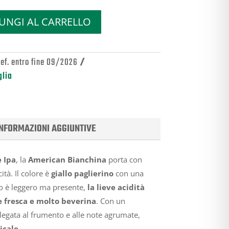
UNGI AL CARRELLO
ref. entro fine 09/2026
glia
INFORMAZIONI AGGIUNTIVE
 Ipa
, la
American Bianchina
porta con
ità. Il colore è
giallo paglierino
con una
po è leggero ma presente,
la lieve acidità
 fresca e molto beverina
. Con un
legata al frumento e alle note agrumate,
icale
.