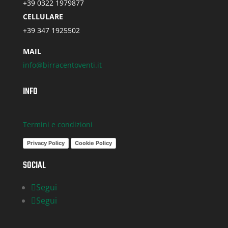
+39 0322 1979877
CELLULARE
+39 347 1925502
MAIL
info@birracentoventi.it
INFO
Termini e condizioni
Privacy Policy
Cookie Policy
SOCIAL
Segui
Segui