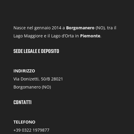
7,00€
Nasce nel gennaio 2014 a
Borgomanero
(NO), tra il
Lago Maggiore e il Lago d’Orta in
Piemonte
.
SEDE LEGALE E DEPOSITO
INDIRIZZO
Via Donizetti, 50/B 28021
Borgomanero (NO)
CONTATTI
TELEFONO
+39 0322 1979877