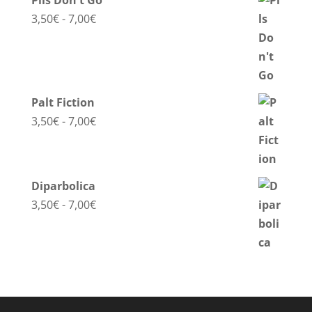
Pils Don't Go
Fascia
3,50
€
-
7,00
€
di
prezzo:
da
3,50€
Palt Fiction
a
Fascia
3,50
€
-
7,00
€
7,00€
di
prezzo:
da
Diparbolica
3,50€
Fascia
3,50
€
-
7,00
€
a
di
7,00€
prezzo:
da
3,50€
a