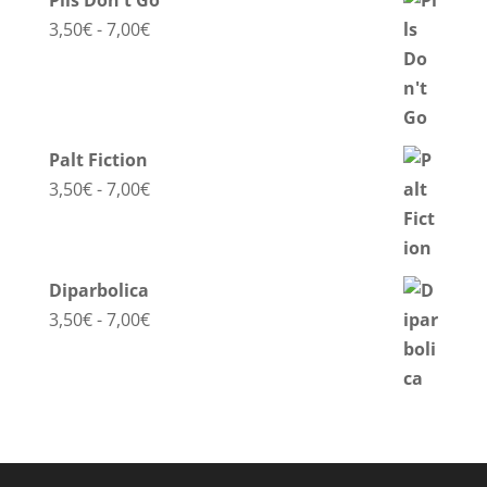
Pils Don't Go
Fascia
3,50
€
-
7,00
€
di
prezzo:
da
3,50€
Palt Fiction
a
Fascia
3,50
€
-
7,00
€
7,00€
di
prezzo:
da
Diparbolica
3,50€
Fascia
3,50
€
-
7,00
€
a
di
7,00€
prezzo:
da
3,50€
a