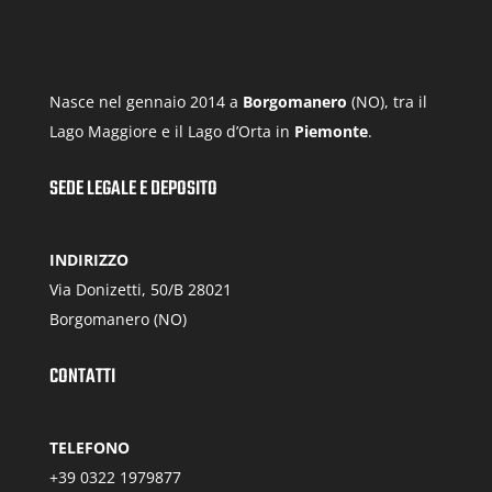
7,00€
Nasce nel gennaio 2014 a
Borgomanero
(NO), tra il
Lago Maggiore e il Lago d’Orta in
Piemonte
.
SEDE LEGALE E DEPOSITO
INDIRIZZO
Via Donizetti, 50/B 28021
Borgomanero (NO)
CONTATTI
TELEFONO
+39 0322 1979877